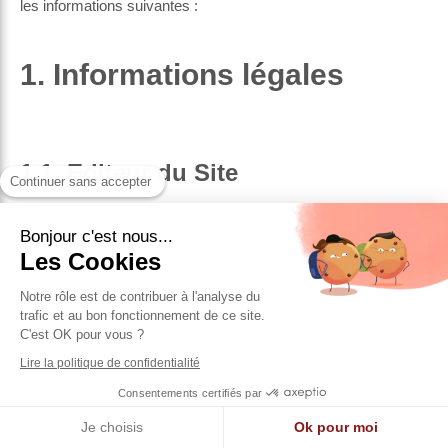
les informations suivantes :
1. Informations légales
1.1. Editeur du Site
Continuer sans accepter
Raison sociale :
EURL URGENCE PC 45
Bonjour c'est nous...
Adresse du siège social :
56B ROUTE DE ST MESMIN
Les Cookies
Code postal :
45750
Notre rôle est de contribuer à l'analyse du
Ville :
ST PRYVE ST MESMIN
trafic et au bon fonctionnement de ce site.
C'est OK pour vous ?
Tél. :
0953305806
Lire la politique de confidentialité
Forme juridique :
eurl
Consentements certifiés par
Montant du capital social :
5000
Je choisis
Ok pour moi